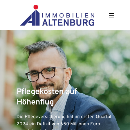
Zum
Inhalt
springen
Pflegekosten auf
Höhenflug
Die Pflegeversicherung hat im ersten Quartal
2024 ein Defizit von 650 Millionen Euro