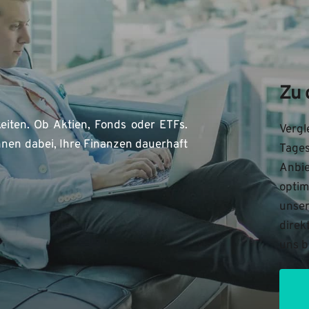
Zu 
eiten. Ob Aktien, Fonds oder ETFs. 
Vergl
nen dabei, Ihre Finanzen dauerhaft 
Tages
Anbie
optim
unser
direk
uns b