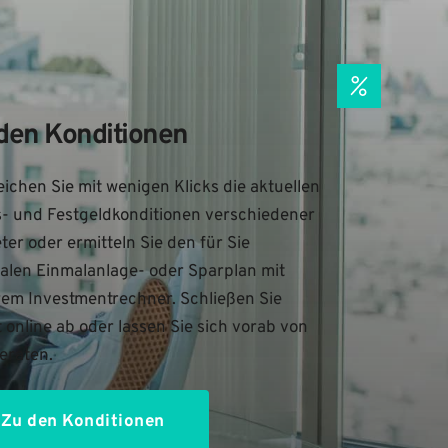
den Konditionen
eichen Sie mit wenigen Klicks die aktuellen 
- und Festgeldkonditionen verschiedener 
ter oder ermitteln Sie den für Sie 
alen Einmalanlage- oder Sparplan mit 
em Investmentrechner. Schließen Sie 
t online ab oder lassen Sie sich vorab von 
eraten.
Zu den Konditionen