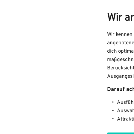
Wir a
Wir kennen 
angebotenen
dich optima
maßgeschne
Berücksicht
Ausgangssi
Darauf ach
Ausfüh
Auswah
Attrakt