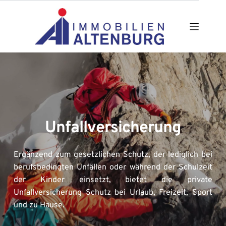
Zum
Inhalt
springen
Unfallversicherung
Ergänzend zum gesetzlichen Schutz, der lediglich bei 
berufsbedingten Unfällen oder während der Schulzeit 
der Kinder einsetzt, bietet die private 
Unfallversicherung Schutz bei Urlaub, Freizeit, Sport 
und zu Hause.