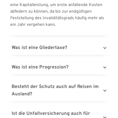
eine Kapitalleistung, um erste anfallende Kosten 
abfedern zu können, da bis zur endgültigen 
Feststellung des Invaliditätsgrads häufig mehr als 
ein Jahr vergehen kann.
Was ist eine Gliedertaxe?
Der Grad der Invalidität und somit die Höhe der 
Leistung aus der Unfallversicherung ist von Art und 
Was ist eine Progression?
Umfang der Invalidität abhängig. Die Gliedertaxe 
Da mit steigendem Invaliditätsgrad in der Regel 
bestimmt diesen Invaliditätsgrad. So entspricht 
auch der Versorgungsbedarf zunimmt, liegt den 
beispielsweise der Verlust eines Daumens einen 
Besteht der Schutz auch auf Reisen im 
meisten Unfallversicherungen eine progressive 
Invaliditätsgrad von 20%, während eine 
Ausland?
Invaliditätsstaffel zugrunde. Je schwerwiegender 
Querschnittslähmung 100 Prozent Invalidität 
eine Invalidität ist, umso höher fallen die 
(Vollinvalidität) bedeutet.
Das ist abhängig vom Versicherer und dem 
finanziellen Leistungen aus.
gewählten Tarif, in der Regel jedoch besteht auch 
Ist die Unfallversicherung auch für 