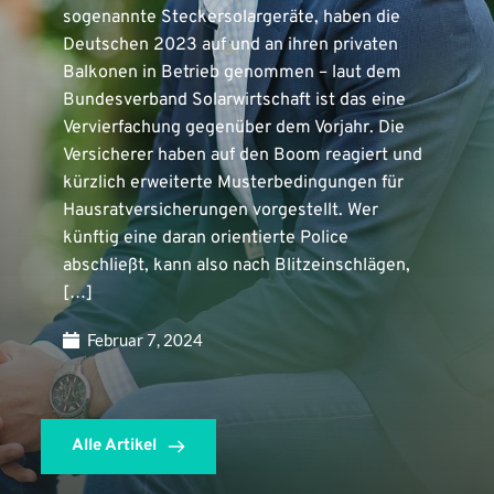
sogenannte Steckersolargeräte, haben die
Deutschen 2023 auf und an ihren privaten
Balkonen in Betrieb genommen – laut dem
Bundesverband Solarwirtschaft ist das eine
Vervierfachung gegenüber dem Vorjahr. Die
Versicherer haben auf den Boom reagiert und
kürzlich erweiterte Musterbedingungen für
Hausratversicherungen vorgestellt. Wer
künftig eine daran orientierte Police
abschließt, kann also nach Blitzeinschlägen,
[…]
Februar 7, 2024
Alle Artikel